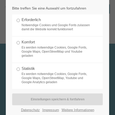
Bitte treffen Sie eine Auswahl um fortzufahren
Login
Erforderlich
Benutzername
Notwendige Cookies und Google Fonts zulassen
damit die Website korrekt funktioniert
Komfort
Es werden notwendige Cookies, Google Fonts,
Passwort
Google Maps, OpenStreetMap und Youtube
geladen
Kontakt
Statistik
Es werden notwendige Cookies, Google Fonts,
Outdoorschule Nenana
Anmelden
Google Maps, OpenStreetMap, Youtube und
Google Analytics geladen
Markus Neubert
Register
|
Lost your password?
Kastanienweg 10
88289 Waldburg
Support
Datenschutz
Impressum
Weitere Informationen
07529 / 3193