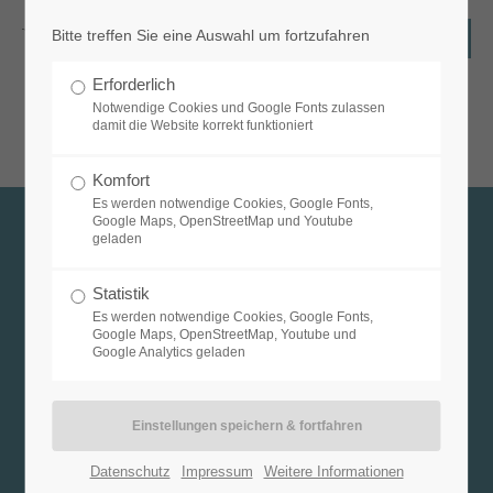
Bitte treffen Sie eine Auswahl um fortzufahren
Login
Erforderlich
Benutzername
Notwendige Cookies und Google Fonts zulassen
damit die Website korrekt funktioniert
Komfort
Es werden notwendige Cookies, Google Fonts,
Passwort
Google Maps, OpenStreetMap und Youtube
geladen
Kontakt
Statistik
Es werden notwendige Cookies, Google Fonts,
Outdoorschule Nenana
Anmelden
Google Maps, OpenStreetMap, Youtube und
Google Analytics geladen
Markus Neubert
Register
|
Lost your password?
Kastanienweg 10
88289 Waldburg
Support
Datenschutz
Impressum
Weitere Informationen
07529 / 3193