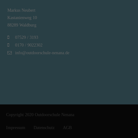
Markus Neubert
Kastanienweg 10
88289 Waldburg
07529 / 3193
0170 / 9022302
info@outdoorschule-nenana.de
Copyright 2020 Outdoorschule Nenana
Impressum
Datenschutz
AGB