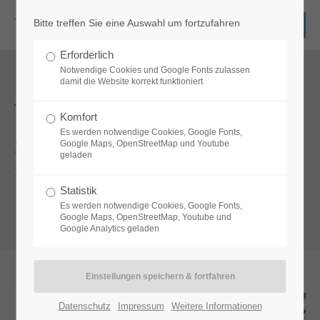
Bitte treffen Sie eine Auswahl um fortzufahren
Login
Erforderlich
Benutzername
Notwendige Cookies und Google Fonts zulassen
damit die Website korrekt funktioniert
Teamtraining
Komfort
Es werden notwendige Cookies, Google Fonts,
Passwort
Zusammenarbeit stärken, Lösungen
Google Maps, OpenStreetMap und Youtube
geladen
finden, gemeinsam wachsen!
Statistik
Es werden notwendige Cookies, Google Fonts,
Anmelden
Google Maps, OpenStreetMap, Youtube und
Google Analytics geladen
Register
|
Lost your password?
Support
Datenschutz
Impressum
Weitere Informationen