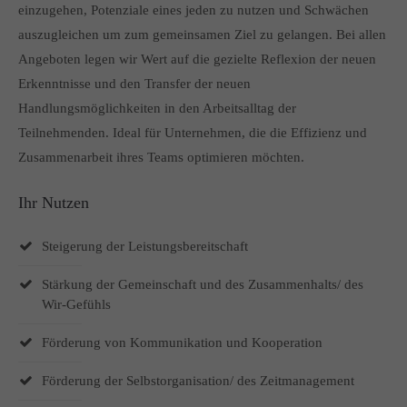
einzugehen, Potenziale eines jeden zu nutzen und Schwächen
info@yourdomain.com
auszugleichen um zum gemeinsamen Ziel zu gelangen. Bei allen
Angeboten legen wir Wert auf die gezielte Reflexion der neuen
About us
Erkenntnisse und den Transfer der neuen
Lorem ipsum dolor sit amet, consectetuer adipiscing elit.
Handlungsmöglichkeiten in den Arbeitsalltag der
Teilnehmenden. Ideal für Unternehmen, die die Effizienz und
Aenean commodo ligula eget dolor. Aenean massa. Cum
sociis natoque penatibus et magnis dis parturient montes,
Zusammenarbeit ihres Teams optimieren möchten.
nascetur ridiculus mus. Donec quam felis, ultricies nec.
Ihr Nutzen
Steigerung der Leistungsbereitschaft
Stärkung der Gemeinschaft und des Zusammenhalts/ des
Wir-Gefühls
Förderung von Kommunikation und Kooperation
Förderung der Selbstorganisation/ des Zeitmanagement