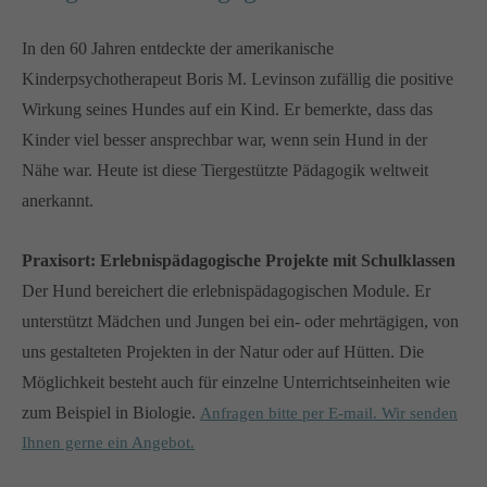
info@yourdomain.com
In den 60 Jahren entdeckte der amerikanische
About us
Kinderpsychotherapeut Boris M. Levinson zufällig die positive
Wirkung seines Hundes auf ein Kind. Er bemerkte, dass das
Lorem ipsum dolor sit amet, consectetuer adipiscing elit.
Kinder viel besser ansprechbar war, wenn sein Hund in der
Aenean commodo ligula eget dolor. Aenean massa. Cum
Nähe war. Heute ist diese Tiergestützte Pädagogik weltweit
sociis natoque penatibus et magnis dis parturient montes,
anerkannt.
nascetur ridiculus mus. Donec quam felis, ultricies nec.
Praxisort: Erlebnispädagogische Projekte mit Schulklassen
Der Hund bereichert die erlebnispädagogischen Module. Er
unterstützt Mädchen und Jungen bei ein- oder mehrtägigen, von
uns gestalteten Projekten in der Natur oder auf Hütten. Die
Möglichkeit besteht auch für einzelne Unterrichtseinheiten wie
zum Beispiel in Biologie.
Anfragen bitte per E-mail. Wir senden
Ihnen gerne ein Angebot.