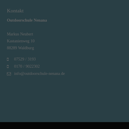
Kontakt
Outdoorschule Nenana
Markus Neubert
Kastanienweg 10
88289 Waldburg
07529 / 3193
0170 / 9022302
info@outdoorschule-nenana.de