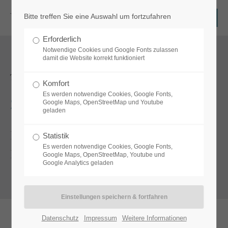
Bitte treffen Sie eine Auswahl um fortzufahren
Login
Erforderlich
Benutzername
Notwendige Cookies und Google Fonts zulassen
damit die Website korrekt funktioniert
Tiergestützte Pädagogik
Komfort
Es werden notwendige Cookies, Google Fonts,
Passwort
Zusammenarbeit macht Glücklich
Google Maps, OpenStreetMap und Youtube
geladen
Neue Erlebnisse mit Ihrem vierbeinigen
Statistik
Es werden notwendige Cookies, Google Fonts,
Partner
Anmelden
Google Maps, OpenStreetMap, Youtube und
Google Analytics geladen
Register
|
Lost your password?
Support
Datenschutz
Impressum
Weitere Informationen